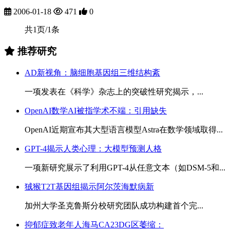
2006-01-18
471
0
共1页/1条
推荐研究
AD新视角：脑细胞基因组三维结构紊
一项发表在《科学》杂志上的突破性研究揭示，...
OpenAI数学AI被指学术不端：引用缺失
OpenAI近期宣布其大型语言模型Astra在数学领域取得...
GPT-4揭示人类心理：大模型预测人格
一项新研究展示了利用GPT-4从任意文本（如DSM-5和...
狨猴T2T基因组揭示阿尔茨海默病新
加州大学圣克鲁斯分校研究团队成功构建首个完...
抑郁症致老年人海马CA23DG区萎缩：