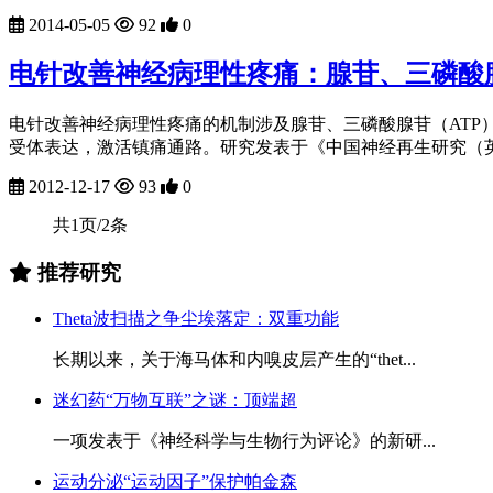
2014-05-05
92
0
电针改善神经病理性疼痛：腺苷、三磷酸
电针改善神经病理性疼痛的机制涉及腺苷、三磷酸腺苷（ATP）
受体表达，激活镇痛通路。研究发表于《中国神经再生研究（英
2012-12-17
93
0
共1页/2条
推荐研究
Theta波扫描之争尘埃落定：双重功能
长期以来，关于海马体和内嗅皮层产生的“thet...
迷幻药“万物互联”之谜：顶端超
一项发表于《神经科学与生物行为评论》的新研...
运动分泌“运动因子”保护帕金森