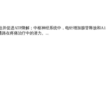
达并促进ATP降解；中枢神经系统中，电针增加腺苷释放和A1
在疼痛治疗中的潜力。...