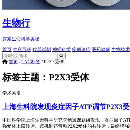
生物行
探索生命科学奥秘
首页
生命百科
仪器试剂
神经科学
疾病诊疗
医药健康
生物技术
首页
/
TAG标签
/
P2X3受体
标签主题：
P2X3受体
学术索引
上海生科院发现炎症因子ATP调节P2X3
中国科学院上海生命科学研究院鲍岚课题组发现，炎症因子ATP通过激活
强受体上膜转运。该机制还带动P2X2受体的共转运，最终增强