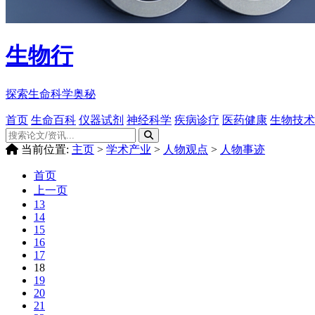
生物行
探索生命科学奥秘
首页
生命百科
仪器试剂
神经科学
疾病诊疗
医药健康
生物技术
当前位置:
主页
>
学术产业
>
人物观点
>
人物事迹
首页
上一页
13
14
15
16
17
18
19
20
21