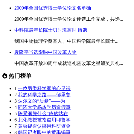
2009年全国优秀博士学位论文名单确
2009年全国优秀博士学位论文评选工作完成，共选...
中科院最年长院士贝时璋离世 留遗
我国生物物理学奠基人、中国科学院最年长院士...
袁隆平当选影响中国改革人物
中国改革开放30周年成就巡礼暨改革之星颁奖典礼...
热门榜单
1
一位另类科学家的心灵裸
2
我的科学之路——邹承鲁
3
达尔文的“后裔”——为
4
同济大学杨杰学历造假事
5
陈景润凭什么“依然站在
6
北化教授被指盗用耶鲁学
7
黄禹锡否认挪用科研资金
8
韩国记者眼中的黄禹锡事