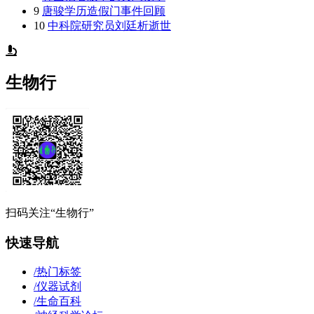
9
唐骏学历造假门事件回顾
10
中科院研究员刘廷析逝世
生物行
扫码关注“生物行”
快速导航
/
热门标签
/
仪器试剂
/
生命百科