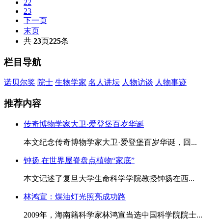
22
23
下一页
末页
共
23
页
225
条
栏目导航
诺贝尔奖
院士
生物学家
名人讲坛
人物访谈
人物事迹
推荐内容
传奇博物学家大卫·爱登堡百岁华诞
本文纪念传奇博物学家大卫·爱登堡百岁华诞，回...
钟扬 在世界屋脊盘点植物“家底”
本文记述了复旦大学生命科学学院教授钟扬在西...
林鸿宣：煤油灯光照亮成功路
2009年，海南籍科学家林鸿宣当选中国科学院院士...