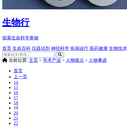
生物行
探索生命科学奥秘
首页
生命百科
仪器试剂
神经科学
疾病诊疗
医药健康
生物技术
当前位置:
主页
>
学术产业
>
人物观点
>
人物事迹
首页
上一页
14
15
16
17
18
19
20
21
22