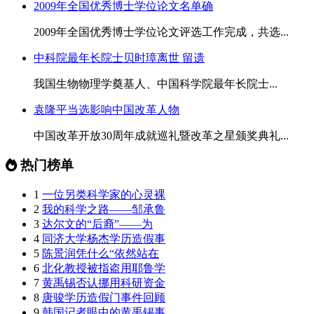
2009年全国优秀博士学位论文名单确
2009年全国优秀博士学位论文评选工作完成，共选...
中科院最年长院士贝时璋离世 留遗
我国生物物理学奠基人、中国科学院最年长院士...
袁隆平当选影响中国改革人物
中国改革开放30周年成就巡礼暨改革之星颁奖典礼...
热门榜单
1
一位另类科学家的心灵裸
2
我的科学之路——邹承鲁
3
达尔文的“后裔”——为
4
同济大学杨杰学历造假事
5
陈景润凭什么“依然站在
6
北化教授被指盗用耶鲁学
7
黄禹锡否认挪用科研资金
8
唐骏学历造假门事件回顾
9
韩国记者眼中的黄禹锡事