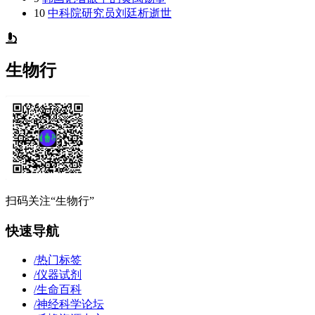
10
中科院研究员刘廷析逝世
生物行
扫码关注“生物行”
快速导航
/
热门标签
/
仪器试剂
/
生命百科
/
神经科学论坛