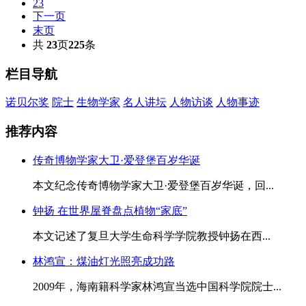
23
下一页
末页
共
23
页
225
条
栏目导航
诺贝尔奖
院士
生物学家
名人讲坛
人物访谈
人物事迹
推荐内容
传奇博物学家大卫·爱登堡百岁华诞
本文纪念传奇博物学家大卫·爱登堡百岁华诞，回...
钟扬 在世界屋脊盘点植物“家底”
本文记述了复旦大学生命科学学院教授钟扬在西...
林鸿宣：煤油灯光照亮成功路
2009年，海南籍科学家林鸿宣当选中国科学院院士...