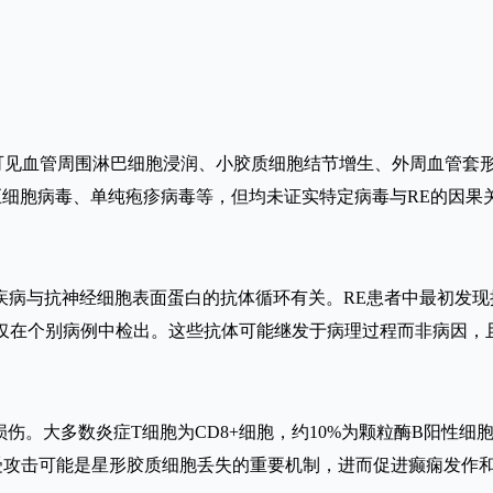
，病理可见血管周围淋巴细胞浸润、小胶质细胞结节增生、外周血管
巨细胞病毒、单纯疱疹病毒等，但均未证实特定病毒与RE的因果
病与抗神经细胞表面蛋白的抗体循环有关。RE患者中最初发现抗
ABA-β受体等仅在个别病例中检出。这些抗体可能继发于病理过程而非
伤。大多数炎症T细胞为CD8+细胞，约10%为颗粒酶B阳性细胞
受攻击可能是星形胶质细胞丢失的重要机制，进而促进癫痫发作