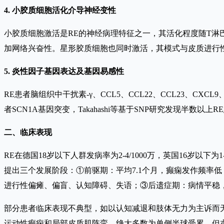
4. 小胶质细胞活化介导神经变性
小胶质细胞激活是RE的神经病理特征之一，其活化程度随T淋
加网络兴奋性。星形胶质细胞也同时激活，其模式与皮质进行
5. 炎性因子基因表达及基因易感性
RE患者脑组织中干扰素-γ、CCL5、CCL22、CCL23、CXCL9
者SCN1A基因突变，Takahashi等基于SNP研究发现半
二、临床表现
RE在德国18岁以下人群发病率为2-4/1000万，英国16岁以
提出三个发展阶段：①前驱期：平均7.1个月，癫痫发作频率低
进行性偏瘫、偏盲、认知障碍、失语；③后遗症期：病情平稳
部分患者临床表现不典型，如以认知减退和肢体无力为主诉而
运动性癫痫和局部皮质肌阵挛。绝大多数为单侧半球受累，但