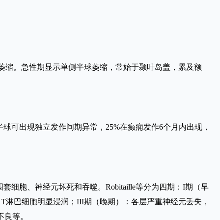
头部萎缩。急性期显示单侧半球萎缩，常始于颞叶岛盖，累及额
半球可出现独立发作间期异常，25%在癫痫发作6个月内出现，
、神经元坏死和吞噬。Robitaille等分为四期：I期（早
淋巴细胞明显浸润；III期（晚期）：各层严重神经元丢失，
不良等。