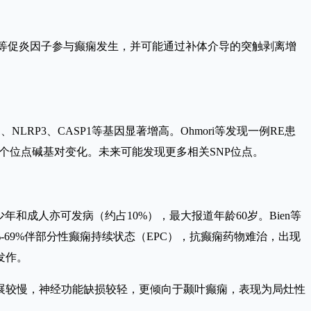
β等促炎因子参与癫痫发生，并可能通过补体介导的突触剥离增
P1、NLRP3、CASP1等基因显著增高。Ohmori等发现一例RE患
1-2个位点碱基对变化。未来可能发现更多相关SNP位点。
青少年和成人亦可发病（约占10%），最大报道年龄60岁。Bien等
-69%伴部分性癫痫持续状态（EPC），抗癫痫药物难治，出现
发作。
展较慢，神经功能缺损较轻，更倾向于颞叶癫痫，表现为局灶性