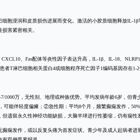
巴细胞浸润和皮质损伤进展而变化。激活的小胶质细胞释放IL-1
性损害紧密相关。
、CXCL10、Fas配体等炎性因子表达升高，IL-1β、IL-18、NLR
数以上RE患者T淋巴细胞相关蛋白4或细胞程序死亡因子1编码基因存在
下为1-7/1000万，无性别、地理或种族优势。平均发病年龄6岁，但
，可能伴轻度偏瘫；②急性期：平均8个月，频繁癫痫发作，50%
，但遗留永久性神经功能缺损，大脑半球进行性萎缩，仍有痫性
无癫痫发作，或以反复头痛为首发症状。青少年及成人起病者进
亦有双侧受累报道。