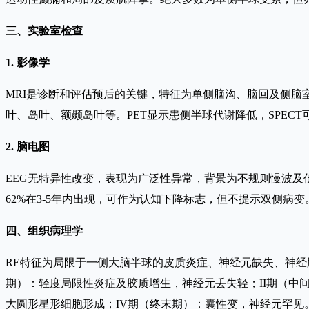
三、实验室检查
1. 影像学
MRI是诊断和评估预后的关键，特征为单侧脑沟、脑回及侧脑室
叶、岛叶、额颞岛叶等。PET显示患侧半球代谢降低，SPEC
2. 脑电图
EEG无特异性改变，表现为广泛性异常，背景为不规则慢波及低
62%在3-5年内出现，可作为认知下降标志，但不提示双侧病变
四、组织病理学
RE特征为局限于一侧大脑半球的皮质炎症、神经元缺失、神经胶质
期）：轻度局限性炎症及胶质增生，神经元丢失轻；II期（中
大圆形星形细胞形成；IV期（终末期）：囊性变，神经元罕