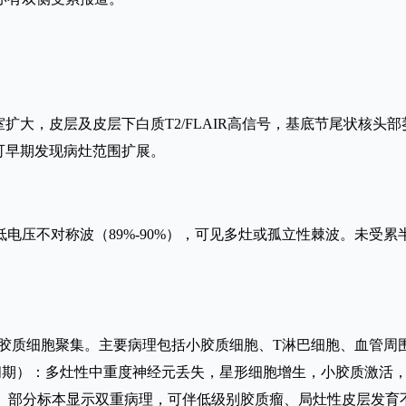
扩大，皮层及皮层下白质T2/FLAIR高信号，基底节尾状核
T可早期发现病灶范围扩展。
电压不对称波（89%-90%），可见多灶或孤立性棘波。未受累
。
细胞聚集。主要病理包括小胶质细胞、T淋巴细胞、血管周围套细胞
间期）：多灶性中重度神经元丢失，星形细胞增生，小胶质激活，T
见。部分标本显示双重病理，可伴低级别胶质瘤、局灶性皮层发育