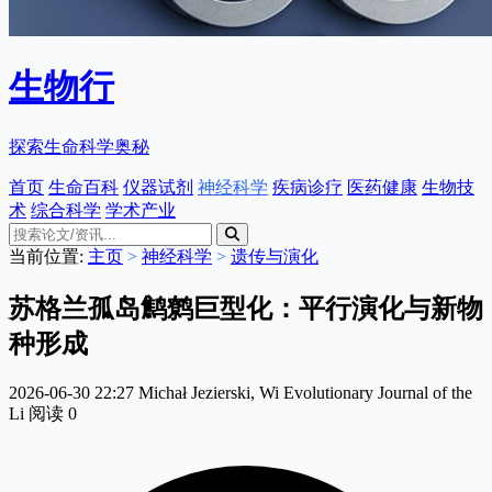
生物行
探索生命科学奥秘
首页
生命百科
仪器试剂
神经科学
疾病诊疗
医药健康
生物技
术
综合科学
学术产业
当前位置:
主页
>
神经科学
>
遗传与演化
苏格兰孤岛鹪鹩巨型化：平行演化与新物
种形成
2026-06-30 22:27
Michał Jezierski, Wi
Evolutionary Journal of the
Li
阅读
0