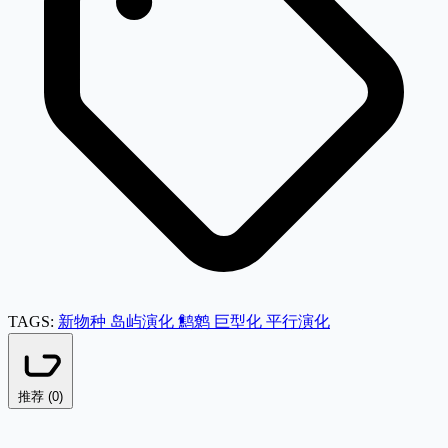
TAGS:
新物种
岛屿演化
鹪鹩
巨型化
平行演化
推荐 (
0
)