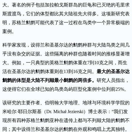
大。著名的例子包括加拉帕戈斯群岛的巨龟和已灭绝的毛里求
斯渡渡鸟，它们的体型都比其大陆祖先大得多。这项新研究表
明，苏格兰鹪鹩可能代表了这一过程在鸟类中一个异常极端的
案例。
科学家发现，设得兰和圣基尔达的鹪鹩种群与大陆鸟类之间几
乎没有杂交的证据。这些隔离的种群也随着时间的推移显著增
大。例如，一只典型的英格兰鹪鹩体重在7到10克之间，而生
活在圣基尔达的鹪鹩体重则在13到16克之间。
最大的圣基尔达
鹪鹩的体型是大陆不列颠最小鹪鹩的两倍多。
研究人员指出，
这使得它们在全球已知的鸟类岛屿巨型化案例中位列前25%。
该研究的主要作者、伯明翰大学地理、地球与环境科学学院的
米哈尔·耶日尔斯基（Dr. Michał Jezierski）博士表示：“我们发
现所有四种苏格兰鹪鹩亚种在遗传上都与不列颠大陆的鹪鹩不
同；其中设得兰和圣基尔达的鹪鹩在外观和鸣唱上尤其独特。