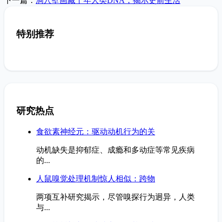
下一篇：
洞穴壁画藏千年人类DNA，揭示史前生活
特别推荐
研究热点
食欲素神经元：驱动动机行为的关
动机缺失是抑郁症、成瘾和多动症等常见疾病
的...
人鼠嗅觉处理机制惊人相似：跨物
两项互补研究揭示，尽管嗅探行为迥异，人类
与...