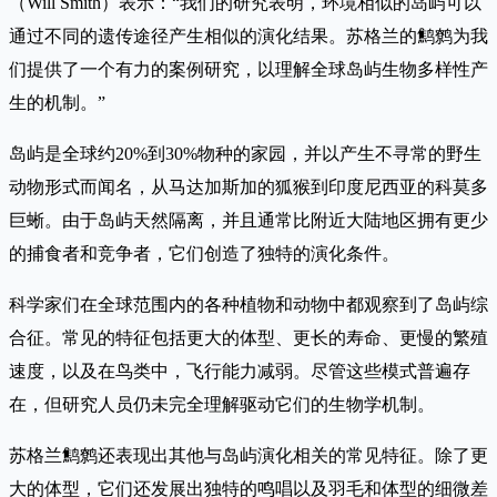
（Will Smith）表示：“我们的研究表明，环境相似的岛屿可以
通过不同的遗传途径产生相似的演化结果。苏格兰的鹪鹩为我
们提供了一个有力的案例研究，以理解全球岛屿生物多样性产
生的机制。”
岛屿是全球约20%到30%物种的家园，并以产生不寻常的野生
动物形式而闻名，从马达加斯加的狐猴到印度尼西亚的科莫多
巨蜥。由于岛屿天然隔离，并且通常比附近大陆地区拥有更少
的捕食者和竞争者，它们创造了独特的演化条件。
科学家们在全球范围内的各种植物和动物中都观察到了岛屿综
合征。常见的特征包括更大的体型、更长的寿命、更慢的繁殖
速度，以及在鸟类中，飞行能力减弱。尽管这些模式普遍存
在，但研究人员仍未完全理解驱动它们的生物学机制。
苏格兰鹪鹩还表现出其他与岛屿演化相关的常见特征。除了更
大的体型，它们还发展出独特的鸣唱以及羽毛和体型的细微差