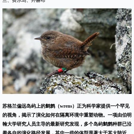
兰、费尔岛、外赫布
苏格兰偏远岛屿上的鹪鹩（wrens）正为科学家提供一个罕见
的视角，揭示了演化如何在隔离环境中重塑动物。一项由伯明
翰大学研究人员主导的最新研究发现，多个岛屿鹪鹩种群已沿
着各自的演化路径发展，其中一些的体型显著大于其大陆近