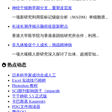
神经干细胞早期分支，重塑皮层发
一项新研究利用双标记镶嵌分析（MADM）单细胞谱...
长读长测序揭示脑癌疫苗新靶点
香港大学医学院与香港基因组研究所合作，利用...
非凡体验促个人成长：挑战精神病
一项大规模人群研究深入探讨了出体、超感官知...
热点动态
日本科学家成功合成人工
Excel 实战技巧精粹
Photoshop 教程
SCI期刊影响因子（impact&
千千静听 5.5 正式版
卡巴斯基 Kaspersky
PDG文件阅读器
腾讯QQ