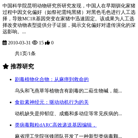
中国科学院昆明动物研究所研究发现，中国人在早期驯化家猪
过程中因文化偏好（如祭祀需纯黑猪）对黑色毛色进行人工选
择，导致MC1R基因突变在家猪中迅速固定。该成果为人工选
择改变动物表型提供分子证据，揭示文化偏好对遗传演化的深
远影响。...
2010-03-31
15
0
共1页/1条
推荐研究
剧毒植物化合物：从麻痹到救命的
乌头和飞燕草等植物含有剧毒的二萜生物碱，能...
食欲素神经元：驱动动机行为的关
动机缺失是抑郁症、成瘾和多动症等常见疾病的...
类病毒颗粒dARC高效递送基因编辑，
麻省理工学院张锋团队开发了一种新型类病毒颗...