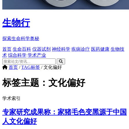
生物行
探索生命科学奥秘
首页
生命百科
仪器试剂
神经科学
疾病诊疗
医药健康
生物技
术
综合科学
学术产业
首页
/
TAG标签
/
文化偏好
标签主题：
文化偏好
学术索引
专家研究成果称：家猪毛色变黑源于中国
人文化偏好