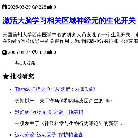
2026-03-29
228
0
激活大脑学习相关区域神经元的生化开关
美国德州大学西南医学中心的研究人员发现了一个生化开关，通过R
在Reelin信号传导中的关键作用，为理解精神分裂症和阿尔茨海
2005-08-24
432
0
共1页/2条
推荐研究
Theta波扫描之争尘埃落定：双重功能
长期以来，关于海马体和内嗅皮层产生的“thet...
迷幻药“万物互联”之谜：顶端超
一项发表于《神经科学与生物行为评论》的新研...
运动分泌“运动因子”保护帕金森