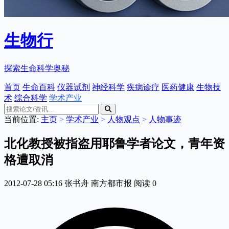
生物行
探索生命科学奥秘
首页
生命百科
仪器试剂
神经科学
疾病诊疗
医药健康
生物技
术
综合科学
学术产业
当前位置:
主页
>
学术产业
>
人物观点
>
人物事迹
北化教授被指盗用耶鲁学者论文，青年资
格遭取消
2012-07-28 05:16
张书舟
南方都市报
阅读
0