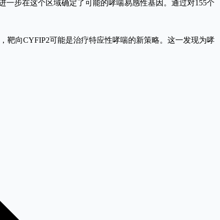
人员进一步在这个区域确定了可能的哮喘易感性基因。通过对155个
结，靶向CYFIP2可能是治疗特应性哮喘的新策略。这一发现为哮