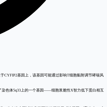
位于CYFIP2基因上，该基因可能通过影响T细胞黏附调节哮喘风
，研究人员确定了染色体5q33上的一个基因——细胞浆脆性X智力低下蛋白相互