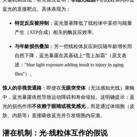
蓝光的直接靶点。具体表现为：
特定反应被抑制
：蓝光显著降低了线粒体中某些与能量
产生（ATP合成）相关的酶反应效率。
与年龄损伤叠加
：另一些线粒体反应则仅随年龄增长而
自然下降，蓝光暴露在其基础上“雪上加霜”（原文表
述："blue light exposure adding insult to injury in aging
flies"）。
惊人的非视觉通路
：即使在
无眼突变体
（无法感知光线）果蝇
中，蓝光暴露依然导致运动障碍和寿命缩短。这明确提示：蓝
光的损伤作用
不依赖于眼睛或视觉感光
，而是通过体细胞（皮
肤、内脏等）直接吸收蓝光并引发细胞内应激。
潜在机制：光-线粒体互作的假说