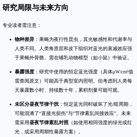
研究局限与未来方向
专业读者需注意：
物种差异
：果蝇为夜行性昆虫，其光敏感性和代谢率与
人类不同。人类角质层和皮下组织对蓝光的衰减效应强
于果蝇外骨骼。需在哺乳动物模型（如小鼠）中验证。
暴露强度
：研究中使用的恒定蓝光强度（具体μW/cm²值
需查阅原文）可能高于典型室内照明。但考虑到人类每
天暴露数小时、持续数十年，累积剂量可能可观。
未区分昼夜节律干扰
：恒定蓝光同时破坏了光/暗周期，
可能混淆了“直接光损伤”与“节律紊乱间接效应”。未来
需采用
昼夜节律紊乱对照
（如使用相同强度的绿光或红
光，或采用周期性暴露方案）。