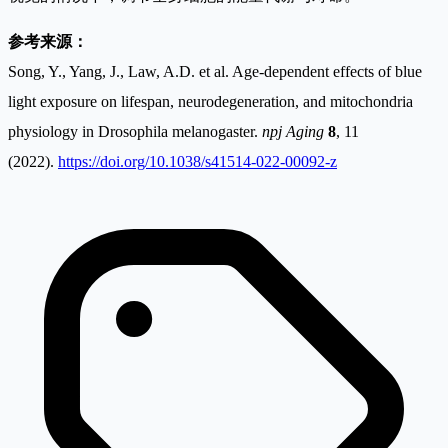
参考来源：
Song, Y., Yang, J., Law, A.D. et al. Age-dependent effects of blue
light exposure on lifespan, neurodegeneration, and mitochondria
physiology in Drosophila melanogaster.
npj Aging
8
, 11
(2022).
https://doi.org/10.1038/s41514-022-00092-z