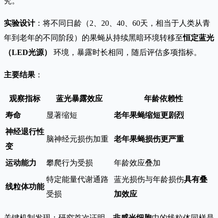
究。
实验设计
：将不同日龄（2、20、40、60天，相当于人类从青
年到老年的不同阶段）的果蝇从持续黑暗环境转移至
恒定蓝光
（LED光源）
环境，暴露时长相同，随后评估多项指标。
主要结果
：
观察指标
蓝光暴露效应
年龄依赖性
寿命
显著缩短
老年果蝇缩短更剧烈
神经退行性
脑神经元损伤加重
老年果蝇损伤更严重
变
运动能力
攀爬行为受损
年龄效应叠加
特定能量代谢通路
蓝光损伤与年龄损伤
具有叠
线粒体功能
受损
加效应
关键机制发现：研究首次证明，
非感光细胞
中的线粒体同样是