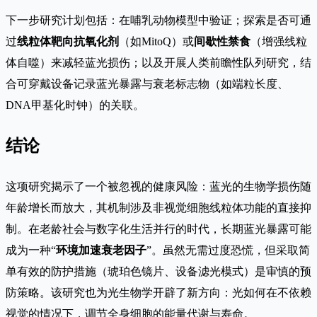
下一步研究计划包括：在哺乳动物模型中验证；探索是否可通
过
线粒体靶向抗氧化剂
（如MitoQ）或
间歇性禁食
（增强线粒
体自噬）来减轻蓝光损伤；以及开展人类前瞻性队列研究，结
合可穿戴设备记录蓝光暴露与衰老标志物（如端粒长度、
DNA甲基化时钟）的关联。
结论
这项研究揭示了一个被忽视的健康风险：蓝光的生物学损伤随
年龄增长而放大，其机制涉及非视觉细胞线粒体功能的直接抑
制。在老龄社会与数字化生活并行的时代，长期蓝光暴露可能
成为一种“
环境加速衰老因子
”。虽然无需过度恐慌，但采取简
单有效的防护措施（琥珀色镜片、设备滤光模式）是审慎的预
防策略。该研究也为光生物学开辟了新方向：光如何在不依赖
视觉的情况下，调节全身细胞的能量代谢与寿命。