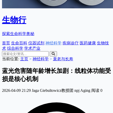
生物行
探索生命科学奥秘
首页
生命百科
仪器试剂
神经科学
疾病诊疗
医药健康
生物技
术
综合科学
学术产业
当前位置:
主页
>
神经科学
>
衰老与长寿
蓝光危害随年龄增长加剧：线粒体功能受
损是核心机制
2026-04-09 21:29
Jaga Giebultowicz教授团
npj Aging
阅读
0