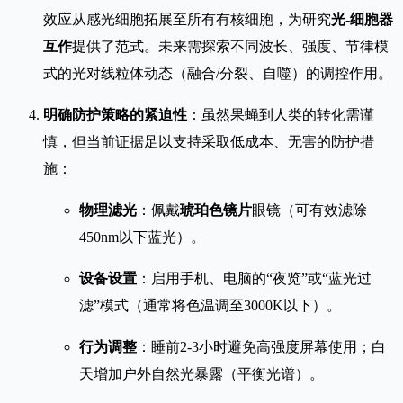
效应从感光细胞拓展至所有有核细胞，为研究
光-细胞器
互作
提供了范式。未来需探索不同波长、强度、节律模
式的光对线粒体动态（融合/分裂、自噬）的调控作用。
明确防护策略的紧迫性
：虽然果蝇到人类的转化需谨
慎，但当前证据足以支持采取低成本、无害的防护措
施：
物理滤光
：佩戴
琥珀色镜片
眼镜（可有效滤除
450nm以下蓝光）。
设备设置
：启用手机、电脑的“夜览”或“蓝光过
滤”模式（通常将色温调至3000K以下）。
行为调整
：睡前2-3小时避免高强度屏幕使用；白
天增加户外自然光暴露（平衡光谱）。