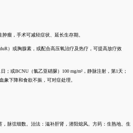
性肿瘤，手术可减轻症状、延长生存期。
如BduR）或胸腺素，或配合高压氧治疗及热疗，可提高放疗效
；或BCNU（氯乙亚硝脲）100 mg/m²，静脉注射，第1天；
副反应为血象下降和食欲不振，可对症处理。
苔，脉弦细数。治法：滋补肝肾，潜阳熄风。方药：生熟地、生
。