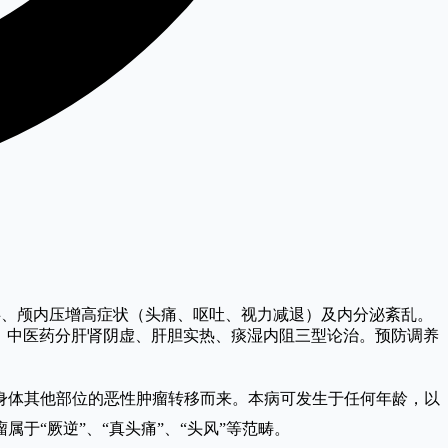
障碍、颅内压增高症状（头痛、呕吐、视力减退）及内分泌紊乱。
案。中医药分肝肾阴虚、肝胆实热、痰湿内阻三型论治。预防调养
身体其他部位的恶性肿瘤转移而来。本病可发生于任何年龄，以
于“厥逆”、“真头痛”、“头风”等范畴。