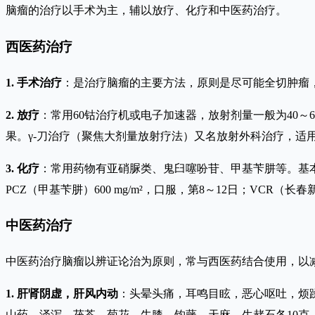
脑瘤的治疗以手术为主，辅以放疗、化疗和中医药治疗。
西医药治疗
1. 手术治疗
：是治疗脑瘤的主要方法，原则是尽可能全切肿瘤
2. 放疗
：常用60钴治疗机或电子加速器，放射剂量一般为40～
果。γ-刀治疗（聚焦大剂量放射疗法）又名放射外科治疗，适
3. 化疗
：常用药物有亚硝脲类、鬼臼噻吩苷、甲基苄肼等。基本方案是
PCZ（甲基苄肼）600 mg/m²，口服，第8～12日；VCR（
中医药治疗
中医药治疗脑瘤以辨证论治为原则，常与西医药结合使用，以
1. 肝肾阴虚，肝风内动
：头晕头痛，耳鸣目眩，恶心呕吐，烦
山药、泽泻、茯苓、菊花、牛膝、钩藤、天麻、生赭石各10克