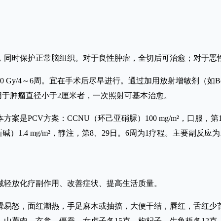
，同时保护正常脑组织。对于良性肿瘤，全切后可治愈；对于恶
60 Gy/4～6周。宜在手术后尽早进行。通过加用放射增敏剂（
用于肿瘤直径小于2厘米者，一次照射可基本治愈。
PCV方案：CCNU（环己亚硝脲）100 mg/m²，口服，第1日
长春新碱）1.4 mg/m²，静注，第8、29日。6周为1疗程。主要
减轻放化疗副作用、改善症状、提高生活质量。
躁易怒，面红潮热，手足麻木或抽搐，大便干结，唇红，舌红少
，山萸肉、玄参、僵蚕、女贞子各15克，枸杞子、生龟板各12克