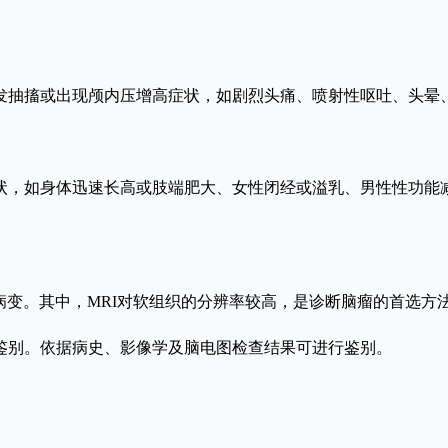
突发抽搐或出现颅内压增高症状，如剧烈头痛、喷射性呕吐、头
。
症状，如身体迅速长高或肢端肥大、女性闭经或溢乳、男性性功能
性病变。其中，MRI对软组织的分辨率较高，是诊断脑瘤的首选方
相鉴别。依据病史、影像学及脑电图检查结果可进行鉴别。