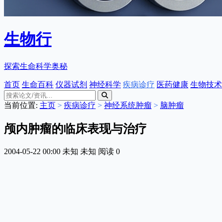
生物行
探索生命科学奥秘
首页
生命百科
仪器试剂
神经科学
疾病诊疗
医药健康
生物技术
当前位置:
主页
>
疾病诊疗
>
神经系统肿瘤
>
脑肿瘤
颅内肿瘤的临床表现与治疗
2004-05-22 00:00
未知
未知
阅读
0