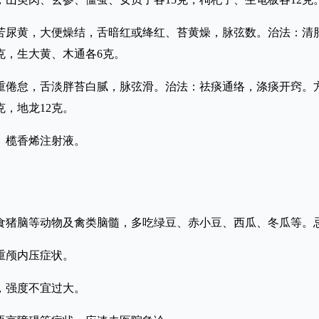
苦尿黄，大便燥结，舌暗红或绛红、苔黄燥，脉弦数。治法：清
克，生大黄、木通各6克。
重倦怠，舌淡胖苔白腻，脉弦滑。治法：祛痰通络，涤痰开窍。方
克，地龙12克。
、榄香烯注射液。
多食猪脑等动物及禽类脑髓，多吃绿豆、赤小豆、西瓜、冬瓜等。
重颅内压症状。
，强度不宜过大。