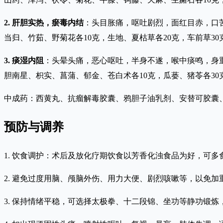
2. 肝胆实热，瘀毒内结
：头目胀痛，呕吐剧烈，面红目赤，口
当归、竹茹、野菊花各10克，生地、夏枯草各20克，车前草30
3. 痰湿内阻
：头晕头痛，恶心呕吐，半身不遂，喉中痰鸣，身
胆南星、枳实、菖蒲、郁金、苍白术各10克，瓜蒌、猪苓各30
中成药：西黄丸、抗瘤解毒胶囊、鸦胆子油乳剂、安替可胶囊
预防与调养
1. 饮食调护：术后及放化疗期饮食以芳香化浊食品为好，可
2. 避免过度用脑、颅脑外伤、用力大便、剧烈咳嗽等，以免加
3. 保持情绪平稳，可选择太极拳、十二段锦、坐功等静功锻炼