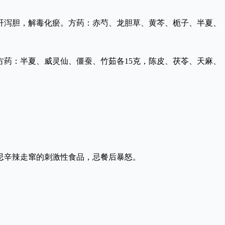
肝泻胆，解毒化瘀。方药：赤芍、龙胆草、黄芩、栀子、半夏、
药：半夏、威灵仙、僵蚕、竹茹各15克，陈皮、茯苓、天麻、
忌辛辣走窜的刺激性食品，忌餐后暴怒。