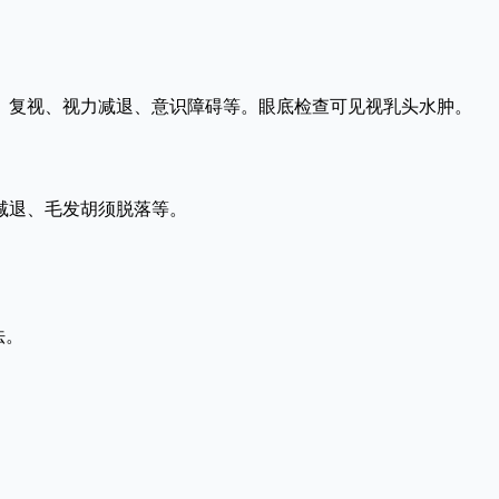
晕、复视、视力减退、意识障碍等。眼底检查可见视乳头水肿。
减退、毛发胡须脱落等。
法。