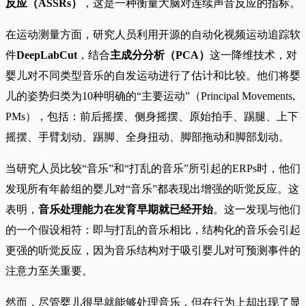
反应（ASSRs）
，这是一种衡量大脑对连续声音反应的指标。
在运动测量方面，研究人员利用开源的自动化视频运动追踪软
件
DeepLabCut
，结合
主成分分析（PCA）
这一降维技术，对
婴儿对不同类型音乐的自发运动进行了估计和比较。他们将婴
儿的姿势归类为10种明确的“主要运动”（Principal Movements,
PMs），包括：前后摇摆、侧身摇摆、原始拍手、踢腿、上下
摇摆、手臂划动、踢脚、全身扭动、脚部拖动和脚部划动。
当研究人员比较“音乐”和“打乱的音乐”所引起的ERPs时，他们
发现所有年龄组的婴儿对“音乐”都表现出增强的听觉反应。这
表明，
音乐处理能力在发育早期就已经开始
。这一发现与他们
的一个假设相符：即与打乱的音乐相比，结构化的音乐会引起
更强的听觉反应，因为音乐结构对于吸引婴儿对可预测事件的
注意力至关重要。
然而，尽管婴儿很早就能够处理音乐，但在行为上却出现了显