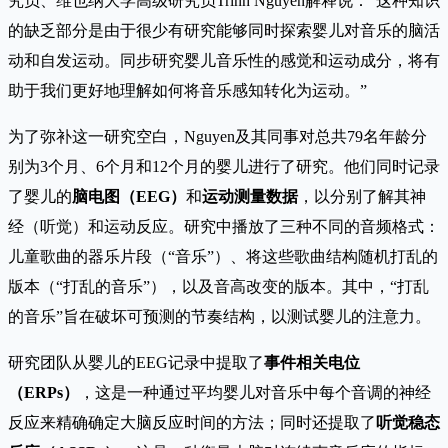
究员、维也纳大学高级研究员Trinh Nguyen解释说：“这种知识
的缺乏部分是由于很少有研究能够同时探索婴儿对音乐的脑活
动和自发运动。同步研究婴儿音乐性的感觉和运动成分，将有
助于我们更好地理解如何将音乐感知转化为运动。”
为了弥补这一研究空白，Nguyen及其同事对总共79名年龄分
别为3个月、6个月和12个月的婴儿进行了研究。他们同时记录
了婴儿的
脑电图（EEG）
和
运动测量数据
，以分别了解其神
经（听觉）和运动反应。研究中播放了三种不同的音频格式：
儿童歌曲的器乐片段（“音乐”）、将这些歌曲结构随机打乱的
版本（“打乱的音乐”），以及音高改变的版本。其中，“打乱
的音乐”旨在破坏可预测的节奏结构，以测试婴儿的注意力。
研究团队从婴儿的EEG记录中提取了
事件相关电位
（ERPs）
，这是一种通过平均婴儿对音乐中每个音调的神经
反应来精确确定大脑反应时间的方法；同时还提取了
听觉稳态