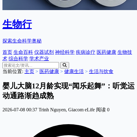
生物行
探索生命科学奥秘
首页
生命百科
仪器试剂
神经科学
疾病诊疗
医药健康
生物技
术
综合科学
学术产业
当前位置:
主页
>
医药健康
>
健康生活
>
生活与饮食
婴儿大脑12月龄实现“闻乐起舞”：听觉运
动通路渐趋成熟
2026-07-08 00:37
Trinh Nguyen, Giacom
eLife
阅读
0