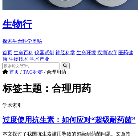
生物行
探索生命科学奥秘
首页
生命百科
仪器试剂
神经科学
生命环境
疾病诊疗
医药健
康
生物技术
学术产业
首页
/
TAG标签
/
合理用药
标签主题：
合理用药
学术索引
过度使用抗生素：如何应对“超级耐药菌”
本文探讨了我国抗生素滥用导致的超级耐药菌问题。文章指