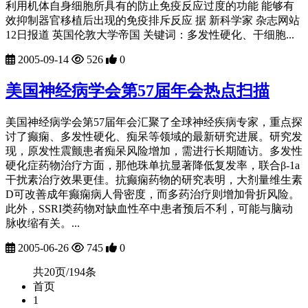
利用机体自身细胞所具有的防止免疫反应过度的功能 能够有
效抑制器官移植后出现的免疫排斥反应 据 新科学家 杂志网站
12日报道 英国伦敦大学帝国 关键词：多发性硬化、干细胞...
2005-09-14
526
0
美国神经病学会第57届年会热点扫描
美国神经病学会第57届年会汇聚了全球神经疾病专家，重点探
讨了癫痫、多发性硬化、痴呆等领域的最新研究进展。研究发
现，原发性震颤患者痴呆风险增加，需进行长期随访。多发性
硬化症药物治疗方面，那他珠单抗显著降低复发率，联合β-1a
干扰素治疗效果更佳。抗癫痫药物的研究表明，大剂量维生素
D可改善成年癫痫病人骨密度，而多药治疗则增加骨折风险。
此外，SSRI类药物对缺血性卒中患者预后不利，可能与脑动
脉收缩有关。...
2005-06-26
745
0
共20页/194条
首页
1