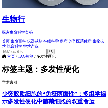
生物行
探索生命科学奥秘
首页
生命百科
仪器试剂
神经科学
疾病诊疗
医药健康
生物技
术
综合科学
学术产业
首页
/
TAG标签
/
多发性硬化
标签主题：
多发性硬化
学术索引
少突胶质细胞的“免疫两面性”：多组学揭
示多发性硬化中髓鞘细胞的双重命运