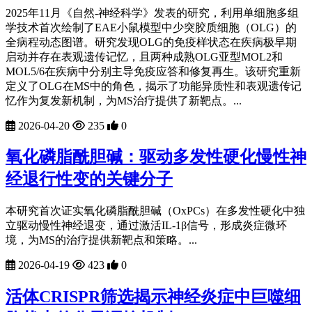
2025年11月《自然-神经科学》发表的研究，利用单细胞多组
学技术首次绘制了EAE小鼠模型中少突胶质细胞（OLG）的
全病程动态图谱。研究发现OLG的免疫样状态在疾病极早期
启动并存在表观遗传记忆，且两种成熟OLG亚型MOL2和
MOL5/6在疾病中分别主导免疫应答和修复再生。该研究重新
定义了OLG在MS中的角色，揭示了功能异质性和表观遗传记
忆作为复发新机制，为MS治疗提供了新靶点。...
2026-04-20
235
0
氧化磷脂酰胆碱：驱动多发性硬化慢性神
经退行性变的关键分子
本研究首次证实氧化磷脂酰胆碱（OxPCs）在多发性硬化中独
立驱动慢性神经退变，通过激活IL-1β信号，形成炎症微环
境，为MS的治疗提供新靶点和策略。...
2026-04-19
423
0
活体CRISPR筛选揭示神经炎症中巨噬细