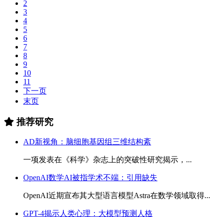
2
3
4
5
6
7
8
9
10
11
下一页
末页
推荐研究
AD新视角：脑细胞基因组三维结构紊
一项发表在《科学》杂志上的突破性研究揭示，...
OpenAI数学AI被指学术不端：引用缺失
OpenAI近期宣布其大型语言模型Astra在数学领域取得...
GPT-4揭示人类心理：大模型预测人格