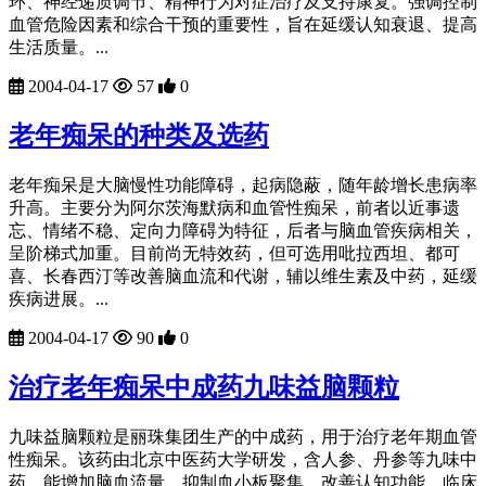
环、神经递质调节、精神行为对症治疗及支持康复。强调控制
血管危险因素和综合干预的重要性，旨在延缓认知衰退、提高
生活质量。...
2004-04-17
57
0
老年痴呆的种类及选药
老年痴呆是大脑慢性功能障碍，起病隐蔽，随年龄增长患病率
升高。主要分为阿尔茨海默病和血管性痴呆，前者以近事遗
忘、情绪不稳、定向力障碍为特征，后者与脑血管疾病相关，
呈阶梯式加重。目前尚无特效药，但可选用吡拉西坦、都可
喜、长春西汀等改善脑血流和代谢，辅以维生素及中药，延缓
疾病进展。...
2004-04-17
90
0
治疗老年痴呆中成药九味益脑颗粒
九味益脑颗粒是丽珠集团生产的中成药，用于治疗老年期血管
性痴呆。该药由北京中医药大学研发，含人参、丹参等九味中
药，能增加脑血流量、抑制血小板聚集，改善认知功能。临床