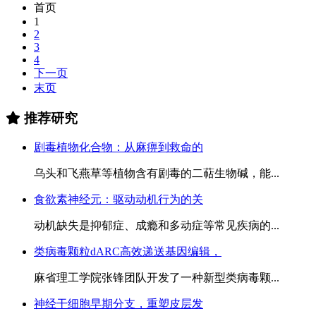
首页
1
2
3
4
下一页
末页
推荐研究
剧毒植物化合物：从麻痹到救命的
乌头和飞燕草等植物含有剧毒的二萜生物碱，能...
食欲素神经元：驱动动机行为的关
动机缺失是抑郁症、成瘾和多动症等常见疾病的...
类病毒颗粒dARC高效递送基因编辑，
麻省理工学院张锋团队开发了一种新型类病毒颗...
神经干细胞早期分支，重塑皮层发