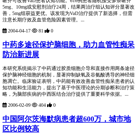
哌齐可改善VaD患者认知功能。616例患者随机接受多奈哌齐
5mg、10mg或安慰剂治疗24周，结果两治疗组认知评分显著改
善，5mg组获益更优。该发现为VaD治疗提供了新选择，但需
注意长期疗效及血管危险因素管理。...
2004-04-17
81
0
中药多途径保护脑细胞，助力血管性痴呆
防治新进展
本研究系统揭示了中药通过胶质细胞介导和直接作用两条途径
保护脑神经细胞的机制，显著抑制缺氧及谷氨酸诱导的神经细
胞凋亡。临床验证表明，中药能有效改善血管性痴呆患者的认
知功能和生活能力，提出了基于中医理论的分期诊断和治疗策
略，为脑部疾病的中西医结合治疗提供了重要科学依据。...
2006-02-09
404
0
中国阿尔茨海默病患者超600万，城市地
区比例较高