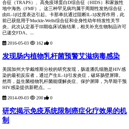
合征（TRAPS）、高免疫球蛋白D综合征（HIDS）和家族性
地中海热（FMF）。这三种罕见病均属于周期性发热综合征，
由IL-1β过度表达引起。卡那单抗通过阻断IL-1β发挥作用，此
前已获批用于Muckle-Wells综合征和全身性幼年特发性关节
炎。此次认定基于III期临床试验结果，相关补充生物制品许可
已递交FDA。...
2016-05-03
162
0
发现肠内植物乳杆菌预警艾滋病毒感染
美国加州大学戴维斯分校的研究发现，肠道潘氏细胞是HIV感
染的最初反应者，通过产生IL-1β引发炎症，破坏肠壁屏障。
然而，益生菌植物乳杆菌能缓解炎症、保护屏障，为早期干预
HIV感染提供新靶点。...
2014-09-03
200
0
研究揭示免疫系统限制癌症化疗效果的机
制