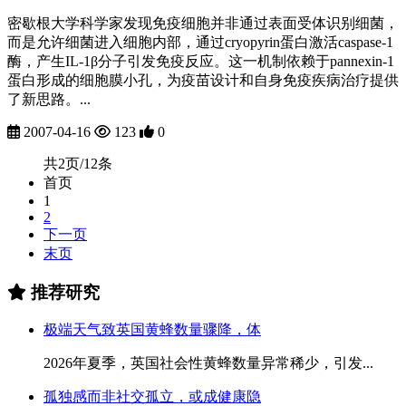
密歇根大学科学家发现免疫细胞并非通过表面受体识别细菌，
而是允许细菌进入细胞内部，通过cryopyrin蛋白激活caspase-1
酶，产生IL-1β分子引发免疫反应。这一机制依赖于pannexin-1
蛋白形成的细胞膜小孔，为疫苗设计和自身免疫疾病治疗提供
了新思路。...
2007-04-16
123
0
共2页/12条
首页
1
2
下一页
末页
推荐研究
极端天气致英国黄蜂数量骤降，体
2026年夏季，英国社会性黄蜂数量异常稀少，引发...
孤独感而非社交孤立，或成健康隐