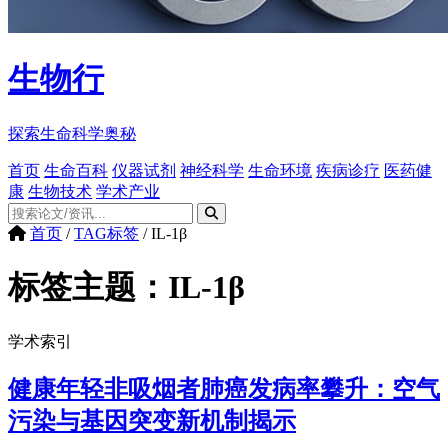
生物行
探索生命科学奥秘
首页
生命百科
仪器试剂
神经科学
生命环境
疾病诊疗
医药健
康
生物技术
学术产业
首页
/
TAG标签
/
IL-1β
标签主题：
IL-1β
学术索引
健康年轻非吸烟者肺癌发病率攀升：空气
污染与基因突变新机制揭示