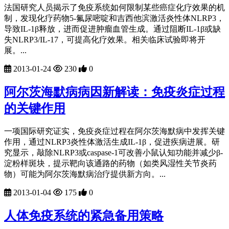
法国研究人员揭示了免疫系统如何限制某些癌症化疗效果的机
制，发现化疗药物5-氟尿嘧啶和吉西他滨激活炎性体NLRP3，
导致IL-1β释放，进而促进肿瘤血管生成。通过阻断IL-1β或缺
失NLRP3/IL-17，可提高化疗效果。相关临床试验即将开
展。...
2013-01-24
230
0
阿尔茨海默病病因新解读：免疫炎症过程
的关键作用
一项国际研究证实，免疫炎症过程在阿尔茨海默病中发挥关键
作用，通过NLRP3炎性体激活生成IL-1β，促进疾病进展。研
究显示，敲除NLRP3或caspase-1可改善小鼠认知功能并减少β-
淀粉样斑块，提示靶向该通路的药物（如类风湿性关节炎药
物）可能为阿尔茨海默病治疗提供新方向。...
2013-01-04
175
0
人体免疫系统的紧急备用策略