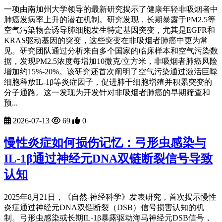
一项由南加州大学领导的最新研究揭示了健康年轻非吸烟者中
肺癌发病率上升的潜在机制。研究发现，长期暴露于PM2.5等
空气污染物会诱导肺细胞发生特定基因突变，尤其是EGFR和
KRAS驱动基因的突变，这些突变在非吸烟者肺癌中更为常
见。研究团队通过分析来自多个国家的临床样本和空气污染数
据，发现PM2.5浓度每增加10微克/立方米，非吸烟者肺癌风险
增加约15%-20%。该研究还首次阐明了空气污染通过激活巨噬
细胞释放IL-1β等炎症因子，促进肺干细胞增殖并积累突变的
分子通路。这一发现为开发针对非吸烟者肺癌的早期筛查和
预...
2026-07-13
69
0
慢性炎症如何损伤记忆：弓形虫感染与
IL-1β通过神经元DNA双链断裂信号导致
认知
2025年8月21日，《自然-神经科学》发表研究，首次揭示慢性
炎症通过神经元DNA双链断裂（DSB）信号损害认知的机
制。弓形虫感染或长期IL-1β暴露驱动海马神经元DSB信号，