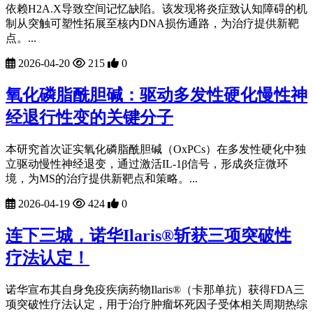
依赖H2A.X导致空间记忆缺陷。该发现将炎症致认知障碍的机
制从突触可塑性拓展至核内DNA损伤通路，为治疗提供新靶
点。...
2026-04-20
215
0
氧化磷脂酰胆碱：驱动多发性硬化慢性神
经退行性变的关键分子
本研究首次证实氧化磷脂酰胆碱（OxPCs）在多发性硬化中独
立驱动慢性神经退变，通过激活IL-1β信号，形成炎症微环
境，为MS的治疗提供新靶点和策略。...
2026-04-19
424
0
连下三城，诺华Ilaris®斩获三项突破性
疗法认定！
诺华宣布其自身免疫疾病药物Ilaris®（卡那单抗）获得FDA三
项突破性疗法认定，用于治疗肿瘤坏死因子受体相关周期热综